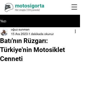
motosigorta
Her virajda 7/24 yanında!
Yazı
oğuz sunman
15 Ara 2023
1 dakikada okunur
Batı'nın Rüzgarı:
Türkiye'nin Motosiklet
Cenneti